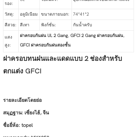
รอง:
วัสดุ:
อลูมิเนียม
ขนาดภายนอก:
74*41*2
สีสวย:
สีเทา
ฟังก์ชั่น:
กันน้ำครับ
ฝาครอบกันฝน UL 2 Gang
,
GFCI 2 Gang ฝาครอบกันฝน
,
แสง
สูง:
GFCI ฝาครอบกันฝนสองชั้น
ฝาครอบทนฝนและแดดแบบ 2 ช่องสำหรับ
ตกแต่ง GFCI
รายละเอียดโดยย่อ
สมุฏฐาน: เซี่ยงไฮ้, จีน
ชื่อยี่ห้อ: topel