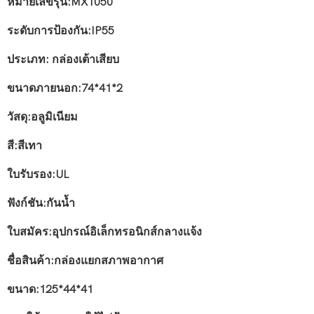
หมายเลขรุ่น:MX1050
ระดับการป้องกัน:IP55
ประเภท: กล่องเต้าเสียบ
ขนาดภายนอก:74*41*2
วัสดุ:อลูมิเนียม
สี:สีเทา
ใบรับรอง:UL
ฟังก์ชัน:กันน้ำ
ใบสมัคร:อุปกรณ์อิเล็กทรอนิกส์กลางแจ้ง
ชื่อสินค้า:กล่องแยกสภาพอากาศ
ขนาด:125*44*41