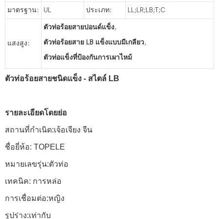
มาตรฐาน:
UL
ประเภท:
LL;LR;LB;T;C
ตัวท่อร้อยสายปอนด์แข็ง
,
ตัวท่อร้อยสาย LB แข็งแบบมีเกลียว
,
แสงสูง:
ตัวท่อแข็งที่ป้องกันการเผาไหม้
ตัวท่อร้อยสายชนิดแข็ง - สไตล์ LB
รายละเอียดโดยย่อ
สถานที่กำเนิด:เจ้อเจียง จีน
ชื่อยี่ห้อ: TOPELE
หมายเลขรุ่น:ตัวท่อ
เทคนิค: การหล่อ
การเชื่อมต่อ:หญิง
รูปร่าง:เท่ากับ