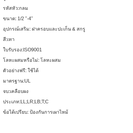
รหัสหัว:กลม
ขนาด: 1/2 "-4"
อุปกรณ์เสริม: ฝาครอบและปะเก็น & สกรู
สี:เทา
ใบรับรอง:ISO9001
โลหะผสมหรือไม่: โลหะผสม
ตัวอย่างฟรี: ใช้ได้
มาตรฐาน:UL
จบ:เคลือบผง
ประเภท:LL;LR;LB;T;C
ข้อได้เปรียบ: ป้องกันการเผาไหม้