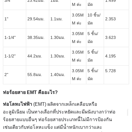
3/4"
23.42มม.
1มม.
1.499
M ค่ะ
มัด
3.05M
10 ชิ้น/
1"
29.54มม.
1.1มม.
2.353
M ค่ะ
มัด
3.05M
5 ชิ้น/
1-1/4"
38.35มม.
1.30มม.
3.623
M ค่ะ
มัด
3.05M
5 ชิ้น/
1-1/2"
44.2มม.
1.30มม.
4.195
M ค่ะ
มัด
3.05M
5 ชิ้น/
5.728
2"
55.8มม.
1.40มม.
M ค่ะ
มัด
ท่อร้อยสาย EMT คืออะไร?
ท่อโลหะไฟฟ้า
â€‹
â€‹
(EMT) ผลิตจากเหล็กเคลือบหรือ
อะลูมิเนียม เป็นทางเลือกที่ประหยัดและมีผนังบางกว่าท่อ
ข้อดี
ร้อยสายแบบอื่นๆ ท่อร้อยสายประเภทนี้ไม่มีการป้องกัน
ราคา: อลูมิเนียม EMT ต่ำกว่าเหล็ก 30%
เช่นเดียวกับท่อโลหะแข็ง แต่มีน้ำหนักเบากว่าและ
น้ำหนัก: อลูมิเนียม EMT เบากว่าเหล็ก 70%