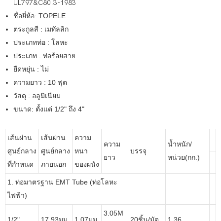
UL797&C80.3-1983
ชื่อยี่ห้อ: TOPELE
ตระกูลสี : เมทัลลิก
ประเภทท่อ : โลหะ
ประเภท : ท่อร้อยสาย
ยืดหยุ่น : ไม่
ความยาว : 10 ฟุต
วัสดุ : อลูมิเนียม
ขนาด: ตั้งแต่ 1/2" ถึง 4"
เส้นผ่าน
เส้นผ่าน
ความ
ความ
น้ำหนัก/
ศูนย์กลาง
ศูนย์กลาง
หนา
บรรจุ
ยาว
หน่วย(กก.)
ที่กำหนด
ภายนอก
ของผนัง
1. ท่อมาตรฐาน EMT Tube (ท่อโลหะ
ไฟฟ้า)
3.05M
1/2"
17.93มม.
1.07มม.
20ชิ้น/มัด
1.36