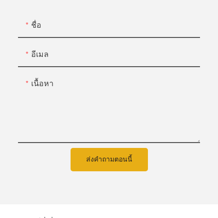
ชื่อ
อีเมล
เนื้อหา
ส่งคำถามตอนนี้