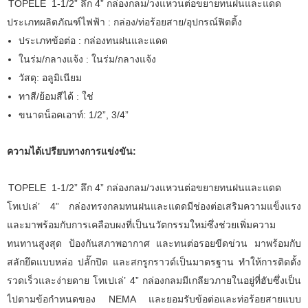
TOPELE 1-1/2” ลึก 4” กล่องกลม/วงแหวนต่อขยายทนฝนและแดด
ประเภทผลิตภัณฑ์ไฟฟ้า : กล่อง/ท่อร้อยสาย/อุปกรณ์ฟิตติ้ง
ประเภทข้อต่อ : กล่องทนฝนและแดด
ในร่ม/กลางแจ้ง : ในร่ม/กลางแจ้ง
วัสดุ: อลูมิเนียม
ทาสี/ย้อมสีได้ : ใช่
ขนาดน็อคเอาท์: 1/2”, 3/4”
ความได้เปรียบทางการแข่งขัน:
TOPELE
1-1/2” ลึก 4” กล่องกลม/วงแหวนต่อขยายทนฝนและแดด
โทเปเล่’ 4” กล่องทรงกลมทนฝนและแดดมีช่องต่อเสริมความแข็งแรง
และมาพร้อมกับการเคลือบผงที่เป็นนวัตกรรมใหม่ซึ่งช่วยเพิ่มความ
ทนทานสูงสุด ป้องกันสภาพอากาศ และทนต่อรอยขีดข่วน มาพร้อมกับ
สลักยึดแบบหล่อ ปลั๊กปิด และสกรูกราวด์เป็นมาตรฐาน ทำให้การติดตั้ง
รวดเร็วและง่ายดาย โทเปเล่’ 4” กล่องกลมมีเกลียวภายในอยู่ที่ฮับซึ่งเป็น
ไปตามข้อกำหนดของ NEMA และยอมรับข้อต่อและท่อร้อยสายแบบ