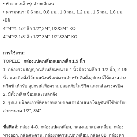
• ทำจากเหล็กชุบสังกะสีก่อน
• ความหนา: 0.6 มม., 0.8 มม., 1.0 มม., 1.2 มม., 1.5 มม., 1.6 มม.
•มิติ
4''*4''*1-1/2''ลึก 1/2'',3/4'',1/2&3/4'' KO
4''*4''*2-1/8''ลึก 1/2'' 3/4'' 1/2''&3/4'' KO
การใช้งาน:
TOPELE
กล่องแปดเหลี่ยมแยกเหล็ก 1.5 นิ้ว
1. กล่องรวมสัญญาณสี่เหลี่ยมขนาด 4 นิ้วมีความลึก 1-1/2 นิ้ว, 2-1/8
นิ้ว และติดตั้งไว้บนผนังหรือเพดานสำหรับติดตั้งอุปกรณ์ให้แสงสว่าง
สวิตช์ เต้ารับ อุปกรณ์เพื่อความปลอดภัยในชีวิต และกล้องวงจรปิด
2. มีทั้งเหล็กเชื่อมและเหล็กดึง
3. รูปแบบน็อคเอาท์ที่หลากหลายของเรานำเสนอโซลูชันที่ใช้ท่อร้อย
สายขนาด 1/2", 3/4"
ชื่อฟิลด์:
กล่อง 4-O, กล่องแปดเหลี่ยม, กล่องแยกแปดเหลี่ยม, กล่อง
ทางออก, กล่องเพดาน, กล่องเพดานแปดเหลี่ยม, กล่อง 8B, กล่องหก