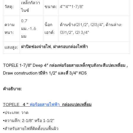
เหล็กกัลวา
วัสดุ:
ขนาด:
4"*4"*1-7/8"
ไนซ์
0.7
ความ
น็อก
ด้านข้าง(2)1/2", (2)3/4", ด้านล่าง:
มม.-1.6
หนา:
เอาต์:
(3)1/2", (2) 3/4"
มม
ฝาปิดช่องจ่ายไฟ
,
ฝาครอบกล่องไฟฟ้า
แสงสูง:
TOPELE 1-7/8" Deep 4” กล่องท่อร้อยสายเหล็กชุบสังกะสีแปดเหลี่ยม ,
Draw construction tมีห้า 1/2" และสี่ 3/4" KOS
คำอธิบาย:
TOPELE
4
”
ท่อร้อยสายไฟฟ้า
กล่องแปดเหลี่ยม
•ประเภท: วาด
•ความลึก: 2-1/8" หรือ 1-1/2"
•สำหรับสายไฟที่ติดตั้งบนพื้นผิว