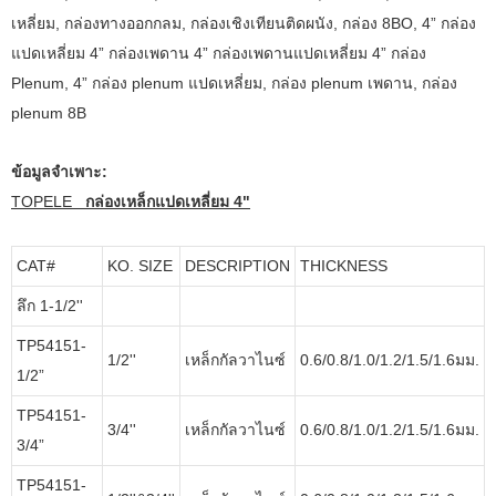
เหลี่ยม, กล่องทางออกกลม, กล่องเชิงเทียนติดผนัง, กล่อง 8BO, 4” กล่อง
แปดเหลี่ยม 4” กล่องเพดาน 4” กล่องเพดานแปดเหลี่ยม 4” กล่อง
Plenum, 4” กล่อง plenum แปดเหลี่ยม, กล่อง plenum เพดาน, กล่อง
plenum 8B
ข้อมูลจำเพาะ:
TOPELE
กล่องเหล็กแปดเหลี่ยม 4"
CAT#
KO. SIZE
DESCRIPTION
THICKNESS
ลึก 1-1/2''
TP54151-
1/2''
เหล็กกัลวาไนซ์
0.6/0.8/1.0/1.2/1.5/1.6มม.
1/2”
TP54151-
3/4''
เหล็กกัลวาไนซ์
0.6/0.8/1.0/1.2/1.5/1.6มม.
3/4”
TP54151-