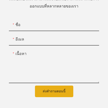
ออกแบบที่หลากหลายของเรา
ชื่อ
อีเมล
เนื้อหา
ส่งคำถามตอนนี้