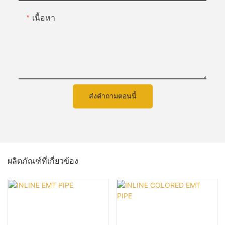
เนื้อหา
ส่งคำถามตอนนี้
ผลิตภัณฑ์ที่เกี่ยวข้อง