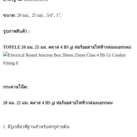
ขนาด:
20 มม., 25 มม., 3/4”, 1”,
รูปภาพสินค้า :
TOPELE 20 มม. 25 มม. คลาส 4 BS gi ท่อร้อยสายไฟฟ้ากล่องแยกกลม
กระดาษโน๊ต:
20 มม. 25 มม. คลาส 4 BS gi ท่อร้อยสายไฟฟ้ากล่องแยกกลม
1. มีรูเกลียวที่ฐานสำหรับสกรูสายดิน