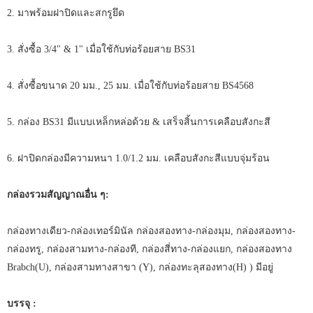
2. มาพร้อมฝาปิดและสกรูยึด
3. สั่งซื้อ 3/4" & 1" เมื่อใช้กับท่อร้อยสาย BS31
4. สั่งซื้อขนาด 20 มม., 25 มม. เมื่อใช้กับท่อร้อยสาย BS4568
5. กล่อง BS31 มีแบบเหล็กหล่อด้วย & เสร็จสิ้นการเคลือบสังกะสี
6. ฝาปิดกล่องมีความหนา 1.0/1.2 มม. เคลือบสังกะสีแบบจุ่มร้อน
กล่องรวมสัญญาณอื่น ๆ:
กล่องทางเดียว-กล่องเทอร์มินัล กล่องสองทาง-กล่องมุม, กล่องสองทาง-
กล่องทรู, กล่องสามทาง-กล่องที, กล่องสี่ทาง-กล่องแยก, กล่องสองทาง
Brabch(U), กล่องสามทางสาขา (Y), กล่องทะลุสองทาง(H) ) มีอยู่
บรรจุ :