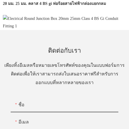
20 มม. 25 มม. คลาส 4 BS gi ท่อร้อยสายไฟฟ้ากล่องแยกกลม
ติดต่อกับเรา
เพียงทิ้งอีเมลหรือหมายเลขโทรศัพท์ของคุณในแบบฟอร์มการ
ติดต่อเพื่อให้เราสามารถส่งใบเสนอราคาฟรีสำหรับการ
ออกแบบที่หลากหลายของเรา
ชื่อ
อีเมล