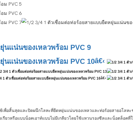
â€‹
â€‹
 ใช้เพื่อสิ้นสุดและปิดผนึกโลหะที่ยืดหยุ่นแน่นของเหลวและท่อร้อยสายอโลหะ
ียวเรียวหรือแบบน็อคเอาท์แบบไม่มีเกลียวโดยใช้แหวนรองซีลและน็อตล็อคที่ใ