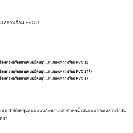
â€‹
ชนิด B ที่ยืดหยุ่นแน่นแน่นกับของเหลวกับท่อน้ำมันแน่นของเหลวหรือฝน -
ห้มา