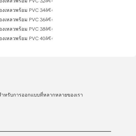
â€‹
â€‹
â€‹
â€‹
â€‹
รีสำหรับการออกแบบที่หลากหลายของเรา