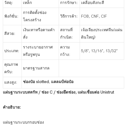
วัสดุ:
เหล็ก
การรักษา:
เคลือบสังกะสี
การติดตั้งช่อง
ฟังก์ชั่น:
วิถีการค้า:
FOB, CNF, CIF
โครงสร้าง
เงินเทาหรือตามคำ
สถานที่
เจ้อเจียงประเทศจีน(แผ่น
สีสวย:
สั่ง
กำเนิด:
ดินใหญ่)
รางระบายอากาศ
ความ
ประเภท:
5/8", 13/16", 13/32"
หรือรูพรุน
กว้าง:
คุณภาพ
มาตรฐานสากล
ครับ:
ช่องป๋อ slotted
,
แคลมป์ท่อป๋อ
แสงสูง:
แผ่นฐานระบบสตรัท / ช่อง C / ช่องยึดช่อง, แผ่นเชื่อมต่อ Unistrut
คำอธิบาย:
แผ่นฐานระบบกรอบช่อง