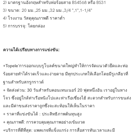
2) มาตรฐานอังกฤษสำหรับท่อร้อยสาย BS4568 หรือ BS31
3) ขนาด: 20 มม.,25 มม.,32 มม.,3/4 ",1",1-1/4"
4) โรงงาน วัสดุคุณภาพดี ราคาต่ำ
5) การบรรจุ: โดยกล่อง
ความได้เปรียบทางการแข่งขัน:
+Topele’การออกแบบรูโบลต์ขนาดใหญ่ทำให้การจัดแนวตัวยึดและท่อ
ร้อยสายทำได้รวดเร็วและง่ายดาย มีทุกประเภทให้เลือกโดยมีรูเกลียวที่
ฐานสำหรับสกรูกราวด์
+ จัดส่งด่วน: 30 วันสำหรับคอนเทนเนอร์ 20 ฟุตหนึ่งอัน
เราอยู่ในหาง
โจว ซึ่งอยู่ใกล้ท่าเรือหนิงโปและท่าเรือเซี่ยงไฮ้ สะดวกสำหรับการขนส่ง
และมีค่าขนส่งราคาถูกซึ่งจะสะท้อนให้เห็นในราคา
+ ราคาที่แข่งขันได้
: ประสิทธิภาพต้นทุนสูง
+ คุณภาพดี: การควบคุมคุณภาพอย่างเข้มงวด
+บริการที่ดีที่สุด: แพคเกจที่แข็งแกร่ง การสื่อสารทันเวลาและมี