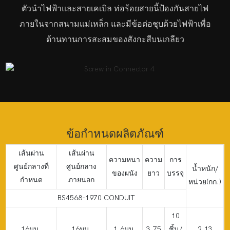
ตัวนำไฟฟ้าและสายเคเบิล ท่อร้อยสายนี้ป้องกันสายไฟ
ภายในจากสนามแม่เหล็ก และมีข้อต่อชุบด้วยไฟฟ้าเพื่อ
ต้านทานการสะสมของสังกะสีบนเกลียว
ข้อกำหนดผลิตภัณฑ์
เส้นผ่าน
เส้นผ่าน
ความหนา
ความ
การ
ศูนย์กลางที่
ศูนย์กลาง
น้ำหนัก/
ของผนัง
ยาว
บรรจุ
กำหนด
ภายนอก
หน่วย(กก.)
BS4568-1970 CONDUIT
10
16มม.
16มม.
1.6มม.
3.75
ชิ้น/
2.13