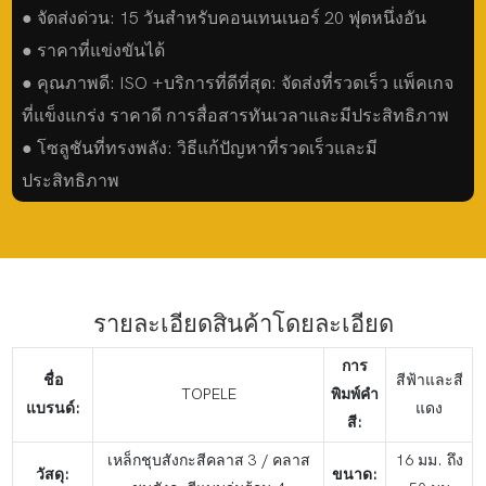
● จัดส่งด่วน: 15 วันสำหรับคอนเทนเนอร์ 20 ฟุตหนึ่งอัน
● ราคาที่แข่งขันได้
● คุณภาพดี: ISO +บริการที่ดีที่สุด: จัดส่งที่รวดเร็ว แพ็คเกจ
ที่แข็งแกร่ง ราคาดี การสื่อสารทันเวลาและมีประสิทธิภาพ
● โซลูชันที่ทรงพลัง: วิธีแก้ปัญหาที่รวดเร็วและมี
ประสิทธิภาพ
รายละเอียดสินค้าโดยละเอียด
การ
ชื่อ
สีฟ้าและสี
TOPELE
พิมพ์คำ
แบรนด์:
แดง
สี:
เหล็กชุบสังกะสีคลาส 3 / คลาส
16 มม. ถึง
วัสดุ:
ขนาด: