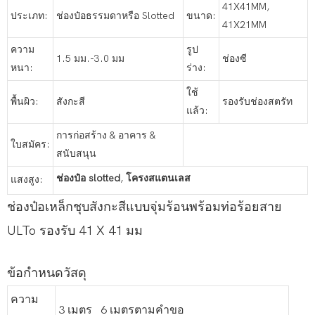
41X41MM,
ประเภท:
ช่องป๋อธรรมดาหรือ Slotted
ขนาด:
41X21MM
ความ
รูป
1.5 มม.-3.0 มม
ช่องซี
หนา:
ร่าง:
ใช้
พื้นผิว:
สังกะสี
รองรับช่องสตรัท
แล้ว:
การก่อสร้าง & อาคาร &
ใบสมัคร:
สนับสนุน
ช่องป๋อ slotted
,
โครงสแตนเลส
แสงสูง:
ช่องป๋อเหล็กชุบสังกะสีแบบจุ่มร้อนพร้อมท่อร้อยสาย
ULTo รองรับ 41 X 41 มม
ข้อกำหนดวัสดุ
ความ
3 เมตร 6 เมตรตามคำขอ