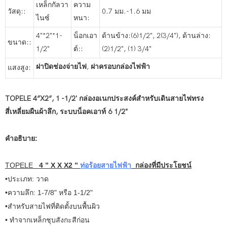
เหล็กกัลวา
ความ
วัสดุ::
0.7 มม.-1.6 มม
ไนซ์
หนา:
4"*2"*1-
น็อกเอา
ด้านข้าง:(6)1/2", 2(3/4"), ด้านล่าง:
ขนาด::
1/2"
ต์::
(2)1/2", (1) 3/4"
ฝาปิดช่องจ่ายไฟ
,
ฝาครอบกล่องไฟฟ้า
แสงสูง:
TOPELE 4”X2”, 1 -1/2' กล่องอเนกประสงค์สำหรับเดินสายไฟทรง
สี่เหลี่ยมผืนผ้าลึก, ระบบน็อคเอาท์ 6 1/2"
คำอธิบาย:
TOPELE
4
”
X X X2
”
ท่อร้อยสายไฟฟ้า
กล่องที่มีประโยชน์
•ประเภท: วาด
•ความลึก: 1-7/8" หรือ 1-1/2"
•สำหรับสายไฟที่ติดตั้งบนพื้นผิว
• ทำจากเหล็กชุบสังกะสีก่อน