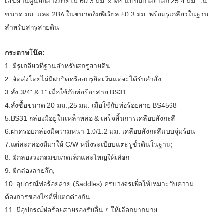
เส้นผ่านศูนย์กลางภายใน 60.3 มม. x M4 แบบมีเกลียวลึก 25.4 มม. ใน
ขนาด มม. และ 2BA ในขนาดอิมพีเรียล 50.3 มม. พร้อมรูเกลียวในฐาน
สำหรับสกรูสายดิน
กระดาษโน๊ต:
1. มีรูเกลียวที่ฐานสำหรับสกรูสายดิน
2. จัดส่งโดยไม่มีฝาปิดหรือสกรูยึดเว้นแต่จะได้รับคำสั่ง
3.สั่ง 3/4" & 1" เมื่อใช้กับท่อร้อยสาย BS31
4.สั่งซื้อขนาด 20 มม.,25 มม. เมื่อใช้กับท่อร้อยสาย BS4568
5.BS31 กล่องมีอยู่ในเหล็กหล่อ & เสร็จสิ้นการเคลือบสังกะสี
6.ฝาครอบกล่องมีความหนา 1.0/1.2 มม. เคลือบสังกะสีแบบจุ่มร้อน
7.แต่ละกล่องมีมาให้ C/W หนึ่งระเบียบแตะรูขั้วดินในฐาน;
8. มีกล่องวงกลมขนาดเล็กและใหญ่ให้เลือก
9. มีกล่องลายลึก;
10. อุปกรณ์ท่อร้อยสาย (Saddles) ครบวงจรเพื่อให้เหมาะกับความ
ต้องการของไซต์ที่แตกต่างกัน
11. มีอุปกรณ์ท่อร้อยสายรองรับอื่น ๆ ให้เลือกมากมาย