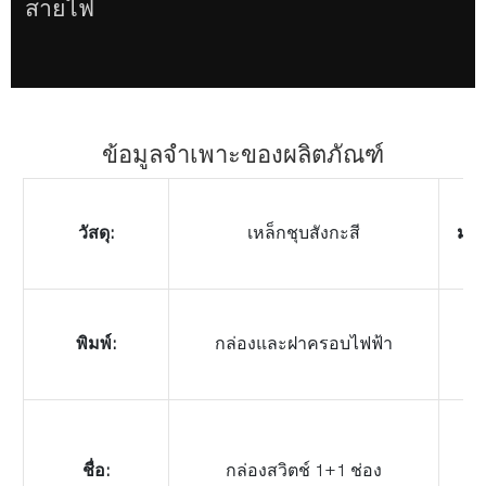
สายไฟ
ข้อมูลจำเพาะของผลิตภัณฑ์
วัสดุ:
เหล็กชุบสังกะสี
มา
พิมพ์:
กล่องและฝาครอบไฟฟ้า
ข
ชื่อ:
กล่องสวิตช์ 1+1 ช่อง