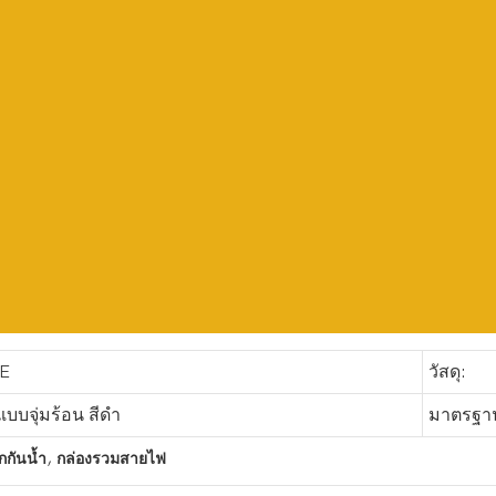
E
วัสดุ:
แบบจุ่มร้อน สีดำ
มาตรฐา
,
กกันน้ำ
กล่องรวมสายไฟ