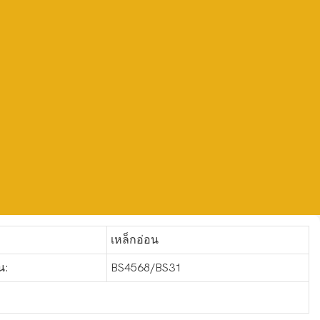
เหล็กอ่อน
น:
BS4568/BS31