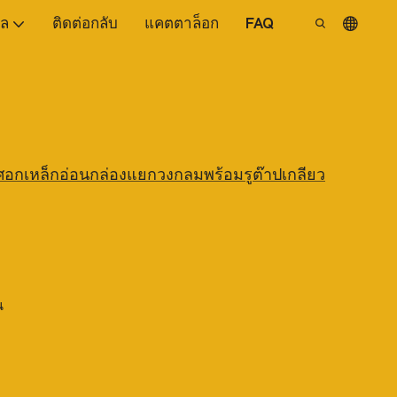
ูล
ติดต่อกลับ
แคตตาล็อก
FAQ
อกเหล็กอ่อนกล่องแยกวงกลมพร้อมรูต๊าปเกลียว
น