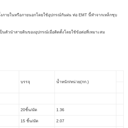
ดตั้งภายในหรือภายนอกโดยใช้อุปกรณ์กันฝน ท่อ EMT นี้ทำจากเหล็กชุบ
ตัวนำสายดินของอุปกรณ์เมื่อติดตั้งโดยใช้ข้อต่อที่เหมาะสม
บรรจุ
น้ำหนัก/หน่วย(กก.)
20ชิ้น/มัด
1.36
15 ชิ้น/มัด
2.07