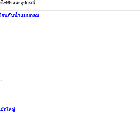
ายไฟฟ้าและอุปกรณ์
เบียนกันน้ำแบบกลม
 ’
นมัดใหญ่