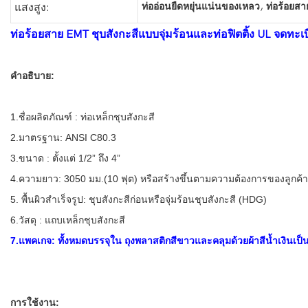
,
ท่ออ่อนยืดหยุ่นแน่นของเหลว
ท่อร้อยส
แสงสูง:
ท่อร้อยสาย EMT ชุบสังกะสีแบบจุ่มร้อนและท่อฟิตติ้ง UL จดทะ
คำอธิบาย:
1.ชื่อผลิตภัณฑ์ : ท่อเหล็กชุบสังกะสี
2.มาตรฐาน: ANSI C80.3
3.ขนาด : ตั้งแต่ 1/2” ถึง 4”
4.ความยาว: 3050 มม.(10 ฟุต) หรือสร้างขึ้นตามความต้องการของลูกค้า
5. พื้นผิวสำเร็จรูป: ชุบสังกะสีก่อนหรือจุ่มร้อนชุบสังกะสี (HDG)
6.วัสดุ : แถบเหล็กชุบสังกะสี
7.แพคเกจ: ทั้งหมดบรรจุใน ถุงพลาสติกสีขาวและคลุมด้วยผ้าสีน้ำเงินเป็
การใช้งาน: